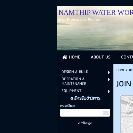
NAMTHIP WATER WORLD น
Your Professional Partner
HOME
ABOUT US
CONT
HOME
>
JO
DESIGN & BUILD
OPERATION &
JOIN
MAINTENANCE
EQUIPMENT
สมัครรับข่าวสาร
กรอกอีเมล