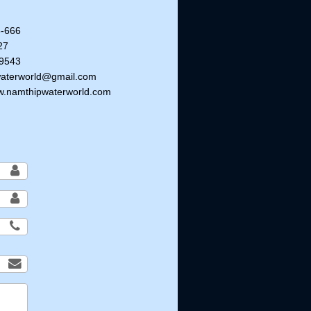
-666
27
9543
aterworld@gmail.com
ww.namthipwaterworld.com