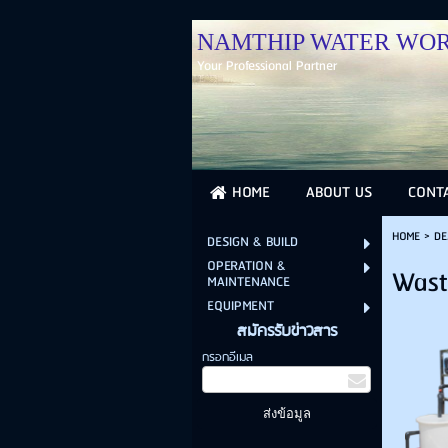
NAMTHIP WATER WORLD น
Your Professional Partner
HOME
ABOUT US
CONT
HOME
>
DE
DESIGN & BUILD
OPERATION &
Wast
MAINTENANCE
EQUIPMENT
สมัครรับข่าวสาร
กรอกอีเมล